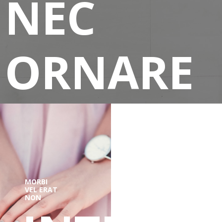
NEC
ORNARE
MI
MORBI
VEL ERAT
NON